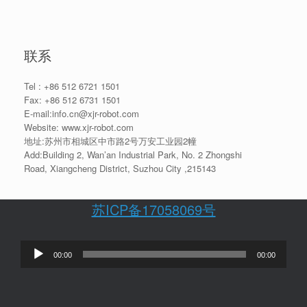
联系
Tel : +86 512 6721 1501
Fax: +86 512 6731 1501
E-mail:info.cn@xjr-robot.com
Website: www.xjr-robot.com
地址:苏州市相城区中市路2号万安工业园2幢
Add:Building 2, Wan’an Industrial Park, No. 2 Zhongshi
Road, Xiangcheng District, Suzhou City ,215143
苏ICP备17058069号
音
00:00
00:00
频
播
放
器